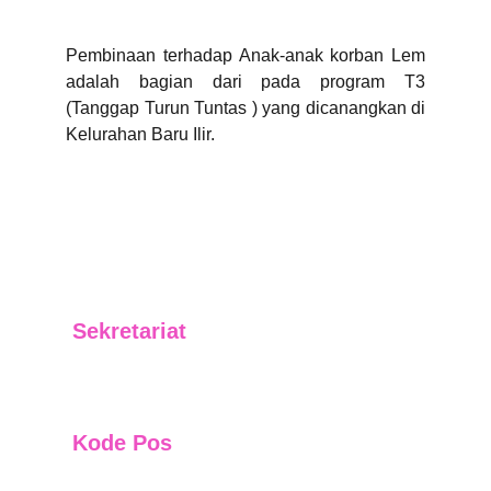
Pembinaan terhadap Anak-anak korban Lem
adalah bagian dari pada program T3
(Tanggap Turun Tuntas ) yang dicanangkan di
Kelurahan Baru Ilir.
Sekretariat
Jl. Letjend. Suprapto No. 01 RT 06 Kelurahan 
Baru Ilir Kecamatan Balikpapan Barat
Kode Pos
76131