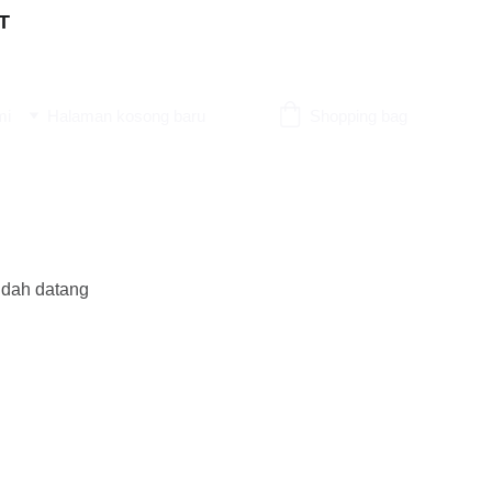
T
mi
Halaman kosong baru
Shopping bag
udah datang