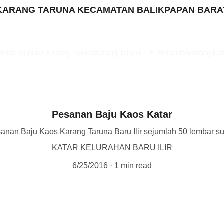
KARANG TARUNA KECAMATAN BALIKPAPAN BARA
Berita Seputar Karang Taruna
Karang Taruna
Beranda
Tentang ka
Pesanan Baju Kaos Katar
esanan Baju Kaos Karang Taruna Baru Ilir sejumlah 50 lembar s
KATAR KELURAHAN BARU ILIR
6/25/2016
1 min read