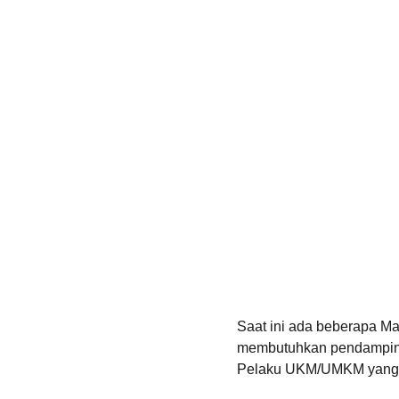
Saat ini ada beberapa M
membutuhkan pendamping
Pelaku UKM/UMKM yang ad