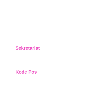
Sekretariat
Jl. Letjend. Suprapto No. 01 RT 06 Kelurahan 
Baru Ilir Kecamatan Balikpapan Barat
Kode Pos
76131
___
_______